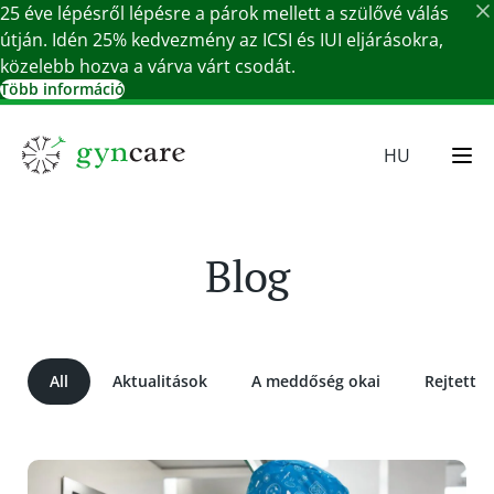
25 éve lépésről lépésre a párok mellett a szülővé válás
útján. Idén 25% kedvezmény az ICSI és IUI eljárásokra,
közelebb hozva a várva várt csodát.
Több információ
Részletek bezárása
HU
EN
SR
Blog
SK
DE
All
Aktualitások
A meddőség okai
Rejtett