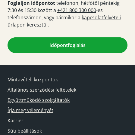
Foglaljon időpontot
telefonon, hétfőtől péntekig
7:30 és 15:30 között a
+421 800 300 000
-es
telefonszámon, vagy bármikor a
kapcsolatfelvételi
űrlapon
keresztül.
Időpontfoglalás
Mintavételi központok
Általános szerződési feltételek
Együttműködő szolgáltatók
Írja meg véleményét
Karrier
Süti beállítások