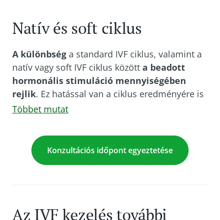
Natív és soft ciklus
A különbség
a standard IVF ciklus, valamint a
natív vagy soft IVF ciklus között
a beadott
hormonális stimuláció mennyiségében
rejlik
. Ez hatással van a ciklus eredményére is
– azaz a leszívott petesejtek számára és a
Többet mutat
kezelés későbbi sikerességére. A további
eljárás mindkét ciklustípusnál hasonló a
szokásos IVF ciklushoz.
Konzultációs időpont egyeztetése
Natív IVF ciklus
Az IVF kezelés további
Natív IVF esetén
nem alkalmaznak