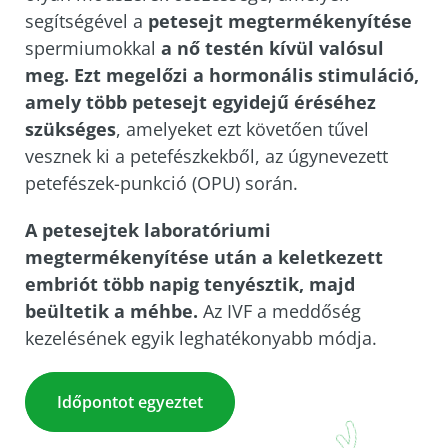
segítségével a
petesejt megtermékenyítése
spermiumokkal
a nő testén kívül valósul
meg. Ezt megelőzi a hormonális stimuláció,
amely több petesejt egyidejű éréséhez
szükséges
, amelyeket ezt követően tűvel
vesznek ki a petefészkekből, az úgynevezett
petefészek-punkció (OPU) során.
A petesejtek laboratóriumi
megtermékenyítése után a keletkezett
embriót több napig tenyésztik, majd
beültetik a méhbe.
Az IVF a meddőség
kezelésének egyik leghatékonyabb módja.
Időpontot egyeztet