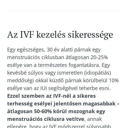
Az IVF kezelés sikeressége
Egy egészséges, 30 év alatti párnak egy
menstruációs ciklusban átlagosan 20-25%
esélye van a természetes fogantatásra. Egy
kevésbé súlyos vagy ismeretlen (idiopátiás)
meddőségi okkal küzdő párnak körülbelül 10%
esélye van az IUI segítségével teherbe esni.
Ezzel szemben az IVF-nél a sikeres
terhesség esélyei jelentősen magasabbak –
átlagosan 50-60% körül mozognak egy
menstruációs ciklusra vetítve
, annak
ellenére, hogy az IVF módszerrel súlyosabb