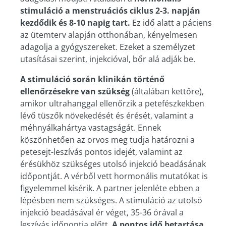
stimuláció a menstruációs ciklus 2-3. napján
kezdődik és 8-10 napig tart.
Ez idő alatt a páciens
az ütemterv alapján otthonában, kényelmesen
adagolja a gyógyszereket. Ezeket a személyzet
utasításai szerint, injekcióval, bőr alá adják be.
A stimuláció során klinikán történő
ellenőrzésekre van szükség
(általában kettőre),
amikor ultrahanggal ellenőrzik a petefészkekben
lévő tüszők növekedését és érését, valamint a
méhnyálkahártya vastagságát. Ennek
köszönhetően az orvos meg tudja határozni a
petesejt-leszívás pontos idejét, valamint az
érésükhöz szükséges utolsó injekció beadásának
időpontját. A vérből vett hormonális mutatókat is
figyelemmel kísérik. A partner jelenléte ebben a
lépésben nem szükséges. A stimuláció az utolsó
injekció beadásával ér véget, 35-36 órával a
leszívás időpontja előtt.
A pontos idő betartása