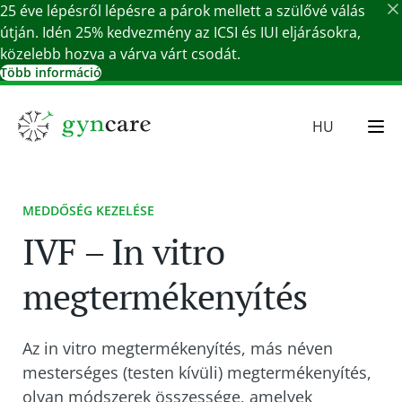
25 éve lépésről lépésre a párok mellett a szülővé válás
útján. Idén 25% kedvezmény az ICSI és IUI eljárásokra,
közelebb hozva a várva várt csodát.
Több információ
Részletek bezárása
HU
EN
SR
MEDDŐSÉG KEZELÉSE
SK
IVF – In vitro
DE
megtermékenyítés
Az in vitro megtermékenyítés, más néven
mesterséges (testen kívüli) megtermékenyítés,
olyan módszerek összessége, amelyek