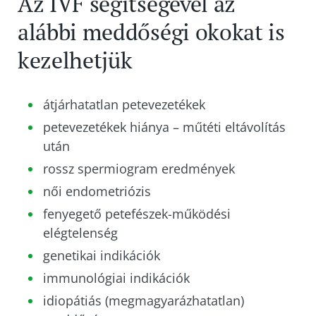
Az IVF segítségével az
alábbi meddőségi okokat is
kezelhetjük
átjárhatatlan petevezetékek
petevezetékek hiánya – műtéti eltávolítás
után
rossz spermiogram eredmények
női endometriózis
fenyegető petefészek-működési
elégtelenség
genetikai indikációk
immunológiai indikációk
idiopátiás (megmagyarázhatatlan)