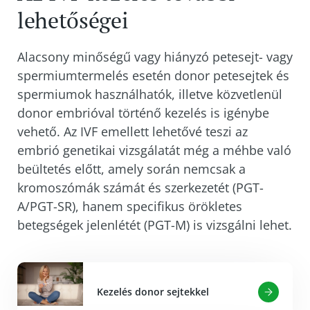
hormonális stimulációt
és az orvos a páciens
lehetőségei
természetes ciklusa során figyeli a tüszők
fejlődését. Ilyen esetben
általában csak egy
Alacsony minőségű vagy hiányzó petesejt- vagy
petesejt érik meg
, és ezért a leszívást sem
spermiumtermelés esetén donor petesejtek és
végzik általános érzéstelenítésben. Mivel a
spermiumok használhatók, illetve közvetlenül
natív ciklusban csak egy (maximum kettő)
donor embrióval történő kezelés is igénybe
petesejt áll rendelkezésre,
a sikeres kezelés
vehető. Az IVF emellett lehetővé teszi az
valószínűsége alacsonyabb, mint a
embrió genetikai vizsgálatát még a méhbe való
klasszikus IVF ciklusnál
, ahol több petesejtet
beültetés előtt, amely során nemcsak a
nyernek. Ugyanis nem minden petesejt
kromoszómák számát és szerkezetét (PGT-
termékenyül meg sikeresen a
A/PGT-SR), hanem specifikus örökletes
laboratóriumban, és nem minden embrió éri el
betegségek jelenlétét (PGT-M) is vizsgálni lehet.
a blasztociszta stádiumot.
A natív ciklust, nagyon alacsony sikeressége
miatt, ritkán javasoljuk a pácienseknek. Az
Kezelés donor sejtekkel
eljárás alkalmasságáról orvosával konzultálhat,