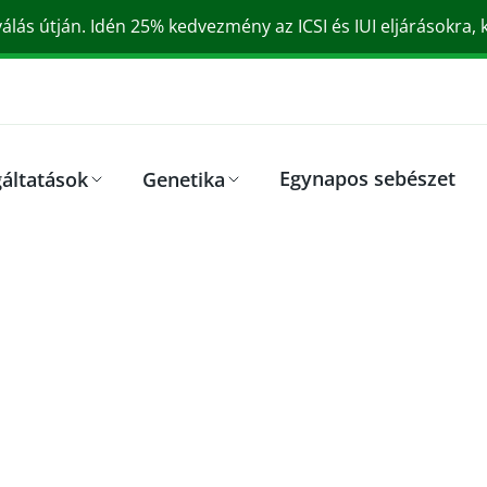
válás útján. Idén 25% kedvezmény az ICSI és IUI eljárásokra,
Egynapos sebészet
gáltatások
Genetika