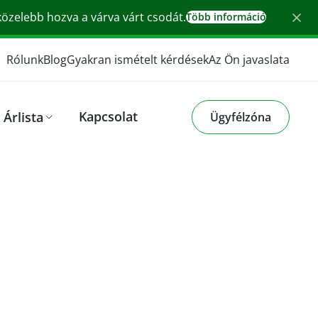
 közelebb hozva a várva várt csodát.
Több információ
Rólunk
Blog
Gyakran ismételt kérdések
Az Ön javaslata
Kapcsolat
Árlista
Ügyfélzóna