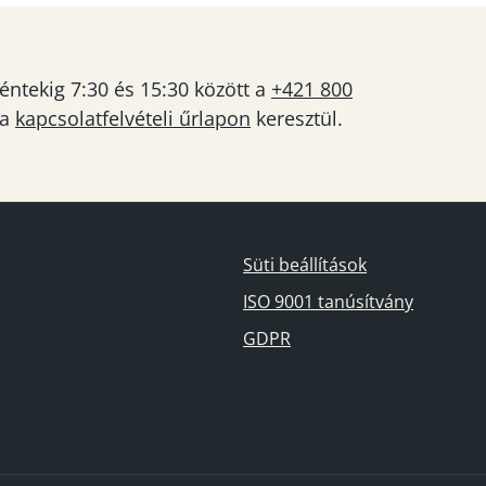
éntekig 7:30 és 15:30 között a
+421 800
 a
kapcsolatfelvételi űrlapon
keresztül.
Süti beállítások
ISO 9001 tanúsítvány
GDPR