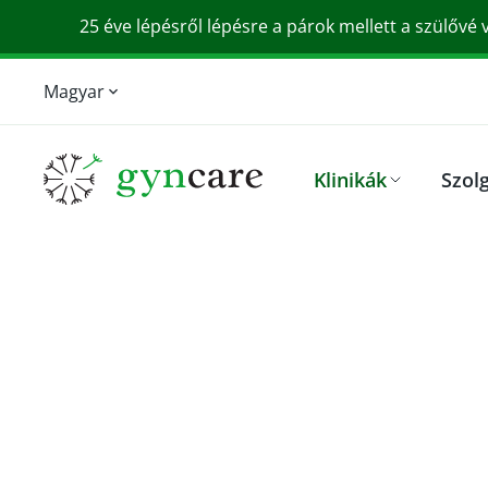
25 éve lépésről lépésre a párok mellett a szülővé 
Magyar
English
Srpski
Klinikák
Szol
Slovensky
Deutsch