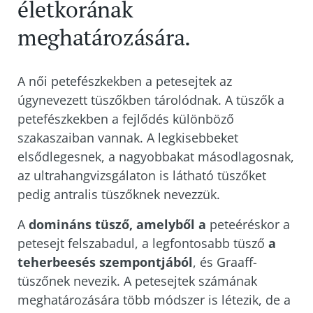
életkorának
meghatározására.
A női petefészkekben a petesejtek az
úgynevezett tüszőkben tárolódnak. A tüszők a
petefészkekben a fejlődés különböző
szakaszaiban vannak. A legkisebbeket
elsődlegesnek, a nagyobbakat másodlagosnak,
az ultrahangvizsgálaton is látható tüszőket
pedig antralis tüszőknek nevezzük.
A
domináns tüsző, amelyből a
peteéréskor a
petesejt felszabadul, a legfontosabb tüsző
a
teherbeesés szempontjából
, és Graaff-
tüszőnek nevezik. A petesejtek számának
meghatározására több módszer is létezik, de a