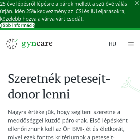
25 éve lépésről lépésre a párok mellett a szülővé válás
útján. Idén 25% kedvezmény az ICSI és IUI eljárásokra,
közelebb hozva a várva várt csodát.
Több információ
Részletek bezárása
HU
EN
SR
Szeretnék petesejt-
SK
DE
donor lenni
Nagyra értékeljük, hogy segíteni szeretne a
meddőséggel küzdő pároknak. Első lépésként
ellenőriznünk kell az Ön BMI-jét és életkorát,
mivel ezek fontos kritériumok a petesejt-