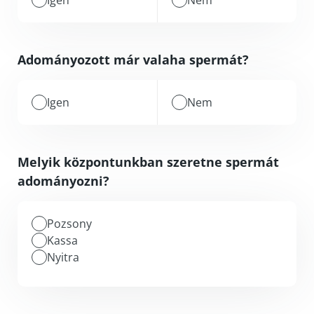
Igen
Nem
Adományozott már valaha spermát?
Igen
Nem
Melyik központunkban szeretne spermát
adományozni?
Pozsony
Kassa
Nyitra