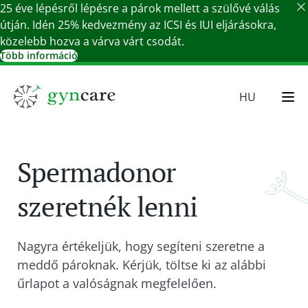
25 éve lépésről lépésre a párok mellett a szülővé válás
útján. Idén 25% kedvezmény az ICSI és IUI eljárásokra,
közelebb hozva a várva várt csodát.
Több információ
Részletek bezárása
HU
EN
SR
Spermadonor
SK
DE
szeretnék lenni
Nagyra értékeljük, hogy segíteni szeretne a
meddő pároknak. Kérjük, töltse ki az alábbi
űrlapot a valóságnak megfelelően.