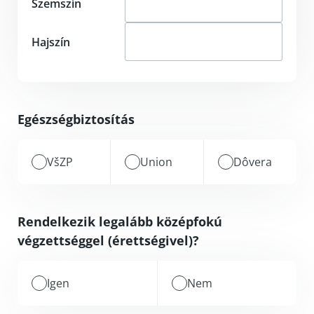
Szemszín
Hajszín
Egészségbiztosítás
VšZP
Union
Dôvera
Rendelkezik legalább középfokú
végzettséggel (érettségivel)?
Igen
Nem