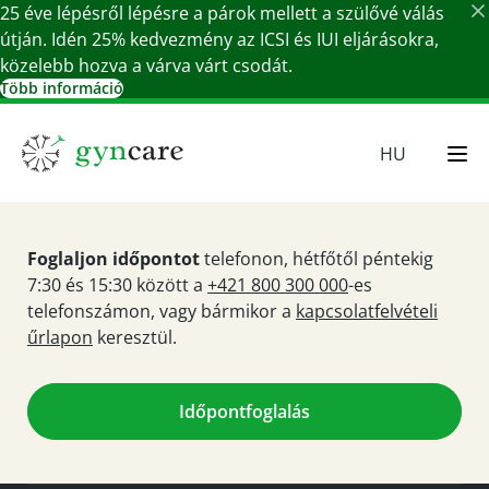
25 éve lépésről lépésre a párok mellett a szülővé válás
útján. Idén 25% kedvezmény az ICSI és IUI eljárásokra,
közelebb hozva a várva várt csodát.
Több információ
Részletek bezárása
HU
EN
SR
Foglaljon időpontot
telefonon, hétfőtől péntekig
SK
7:30 és 15:30 között a
+421 800 300 000
-es
DE
telefonszámon, vagy bármikor a
kapcsolatfelvételi
űrlapon
keresztül.
Időpontfoglalás