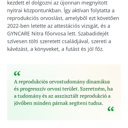
kezdett el dolgozni az újonnan megnyitott
nyitrai központunkban. Így aktívan folytatta a
reprodukciós orvoslást, amelyből ezt követően
2022-ben letette az attestációs vizsgát, és a
GYNCARE Nitra főorvosa lett. Szabadidejét
szívesen tölti szeretett családjával, szereti a
kávézást, a könyveket, a futást és jól főz.
A reprodukciós orvostudomány dinamikus
és progresszív orvosi terület. Szeretném, ha
a tudomány és az asszisztált reprodukció a
jövőben minden párnak segíteni tudna.