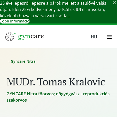
25 éve lépésről lépésre a párok mellett a szülővé válás
útján. Idén 25% kedvezmény az ICSI és IUI eljárásokra,
közelebb hozva a várva várt csodát.
Több információ
Részletek bezárása
HU
EN
SR
Gyncare Nitra
SK
DE
MUDr. Tomas Kralovic
GYNCARE Nitra főorvos; nőgyógyász - reprodukciós
szakorvos