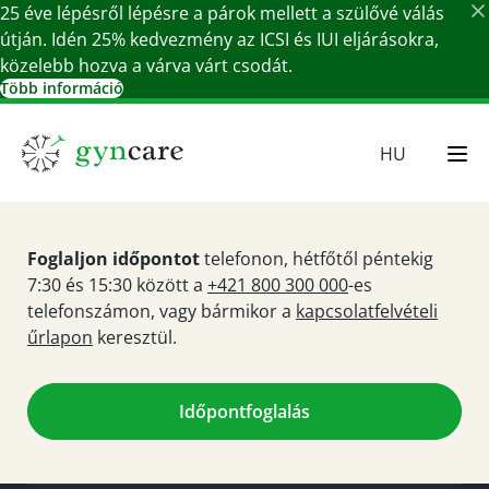
25 éve lépésről lépésre a párok mellett a szülővé válás
útján. Idén 25% kedvezmény az ICSI és IUI eljárásokra,
közelebb hozva a várva várt csodát.
Több információ
Részletek bezárása
HU
EN
SR
Foglaljon időpontot
telefonon, hétfőtől péntekig
SK
7:30 és 15:30 között a
+421 800 300 000
-es
DE
telefonszámon, vagy bármikor a
kapcsolatfelvételi
űrlapon
keresztül.
Időpontfoglalás