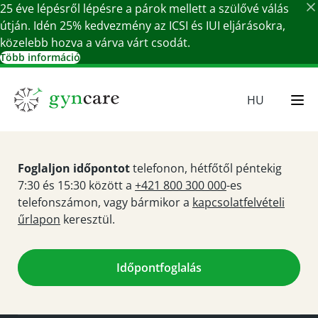
25 éve lépésről lépésre a párok mellett a szülővé válás
útján. Idén 25% kedvezmény az ICSI és IUI eljárásokra,
közelebb hozva a várva várt csodát.
Több információ
Részletek bezárása
HU
EN
SR
Foglaljon időpontot
telefonon, hétfőtől péntekig
SK
7:30 és 15:30 között a
+421 800 300 000
-es
DE
telefonszámon, vagy bármikor a
kapcsolatfelvételi
űrlapon
keresztül.
Időpontfoglalás