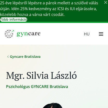
25 éve lépésről lépésre a párok mellett a szülővé válás
útján. Idén 25% kedvezmény az ICSI és IUI eljárásokra,
közelebb hozva a várva várt csodát.
Több információ
Részletek bezárása
HU
EN
SR
Gyncare Bratislava
SK
DE
Mgr. Silvia László
Pszichológus GYNCARE Bratislava