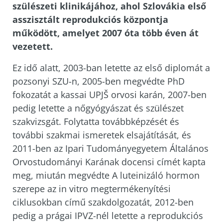
szülészeti klinikájához, ahol Szlovákia első
asszisztált reprodukciós központja
működött, amelyet 2007 óta több éven át
vezetett.
Ez idő alatt, 2003-ban letette az első diplomát a
pozsonyi SZU-n, 2005-ben megvédte PhD
fokozatát a kassai UPJŠ orvosi karán, 2007-ben
pedig letette a nőgyógyászat és szülészet
szakvizsgát. Folytatta továbbképzését és
további szakmai ismeretek elsajátítását, és
2011-ben az Ipari Tudományegyetem Általános
Orvostudományi Karának docensi címét kapta
meg, miután megvédte A luteinizáló hormon
szerepe az in vitro megtermékenyítési
ciklusokban című szakdolgozatát, 2012-ben
pedig a prágai IPVZ-nél letette a reprodukciós