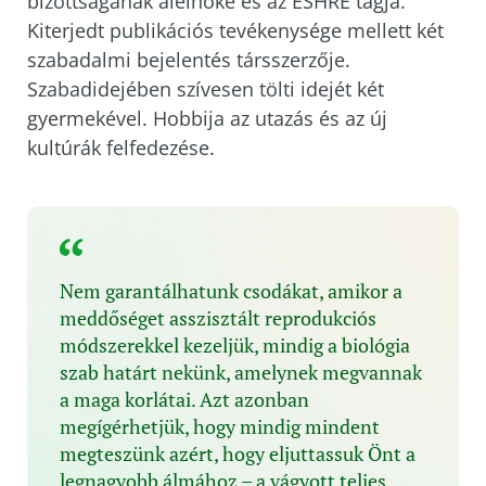
bizottságának alelnöke és az ESHRE tagja.
Kiterjedt publikációs tevékenysége mellett két
szabadalmi bejelentés társszerzője.
Szabadidejében szívesen tölti idejét két
gyermekével. Hobbija az utazás és az új
kultúrák felfedezése.
Nem garantálhatunk csodákat, amikor a
meddőséget asszisztált reprodukciós
módszerekkel kezeljük, mindig a biológia
szab határt nekünk, amelynek megvannak
a maga korlátai. Azt azonban
megígérhetjük, hogy mindig mindent
megteszünk azért, hogy eljuttassuk Önt a
legnagyobb álmához – a vágyott teljes