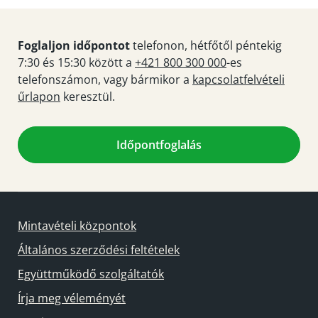
Foglaljon időpontot
telefonon, hétfőtől péntekig
7:30 és 15:30 között a
+421 800 300 000
-es
telefonszámon, vagy bármikor a
kapcsolatfelvételi
űrlapon
keresztül.
Időpontfoglalás
Mintavételi központok
Általános szerződési feltételek
Együttműködő szolgáltatók
Írja meg véleményét