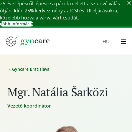
25 éve lépésről lépésre a párok mellett a szülővé válás
útján. Idén 25% kedvezmény az ICSI és IUI eljárásokra,
közelebb hozva a várva várt csodát.
Több információ
Részletek bezárása
HU
EN
SR
Gyncare Bratislava
SK
DE
Mgr. Natália Šarközi
Vezető koordinátor