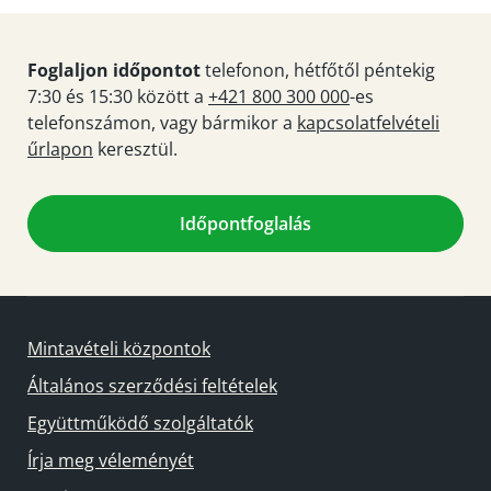
Foglaljon időpontot
telefonon, hétfőtől péntekig
7:30 és 15:30 között a
+421 800 300 000
-es
telefonszámon, vagy bármikor a
kapcsolatfelvételi
űrlapon
keresztül.
Időpontfoglalás
Mintavételi központok
Általános szerződési feltételek
Együttműködő szolgáltatók
Írja meg véleményét