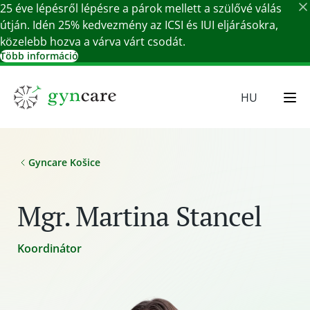
25 éve lépésről lépésre a párok mellett a szülővé válás
útján. Idén 25% kedvezmény az ICSI és IUI eljárásokra,
közelebb hozva a várva várt csodát.
Több információ
Részletek bezárása
HU
EN
SR
Gyncare Košice
SK
DE
Mgr. Martina Stancel
Koordinátor