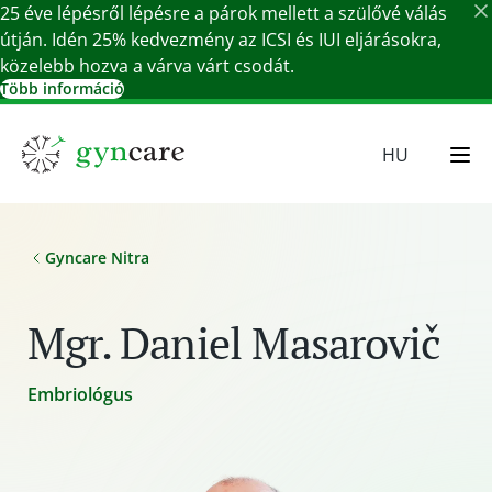
25 éve lépésről lépésre a párok mellett a szülővé válás
útján. Idén 25% kedvezmény az ICSI és IUI eljárásokra,
közelebb hozva a várva várt csodát.
Több információ
Részletek bezárása
HU
EN
SR
Gyncare Nitra
SK
DE
Mgr. Daniel Masarovič
Embriológus