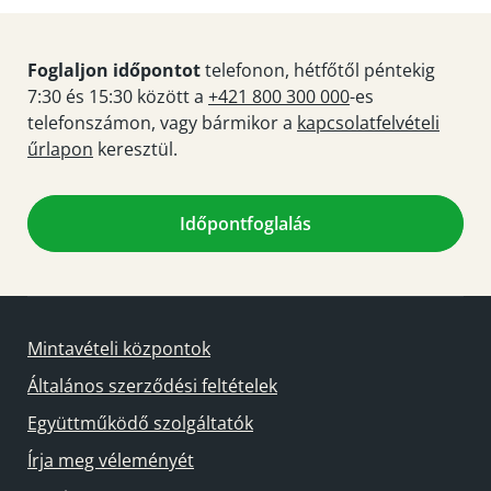
Foglaljon időpontot
telefonon, hétfőtől péntekig
7:30 és 15:30 között a
+421 800 300 000
-es
telefonszámon, vagy bármikor a
kapcsolatfelvételi
űrlapon
keresztül.
Időpontfoglalás
Mintavételi központok
Általános szerződési feltételek
Együttműködő szolgáltatók
Írja meg véleményét