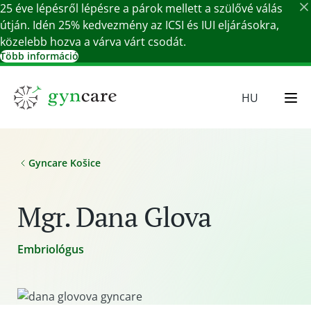
25 éve lépésről lépésre a párok mellett a szülővé válás
útján. Idén 25% kedvezmény az ICSI és IUI eljárásokra,
közelebb hozva a várva várt csodát.
Több információ
Részletek bezárása
HU
EN
SR
Gyncare Košice
SK
DE
Mgr. Dana Glova
Embriológus