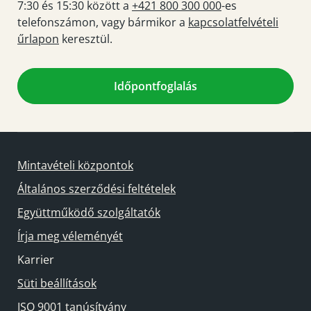
7:30 és 15:30 között a
+421 800 300 000
-es
telefonszámon, vagy bármikor a
kapcsolatfelvételi
űrlapon
keresztül.
Időpontfoglalás
Mintavételi központok
Általános szerződési feltételek
Együttműködő szolgáltatók
Írja meg véleményét
Karrier
Süti beállítások
ISO 9001 tanúsítvány