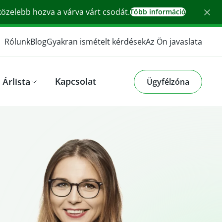
 közelebb hozva a várva várt csodát.
Több információ
Rólunk
Blog
Gyakran ismételt kérdések
Az Ön javaslata
Kapcsolat
Árlista
Ügyfélzóna