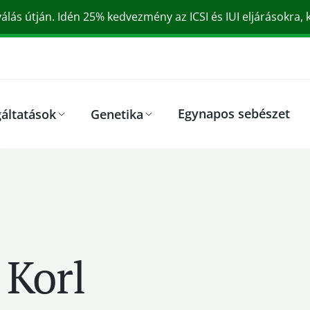
válás útján. Idén 25% kedvezmény az ICSI és IUI eljárásokra,
Egynapos sebészet
gáltatások
Genetika
 Korl