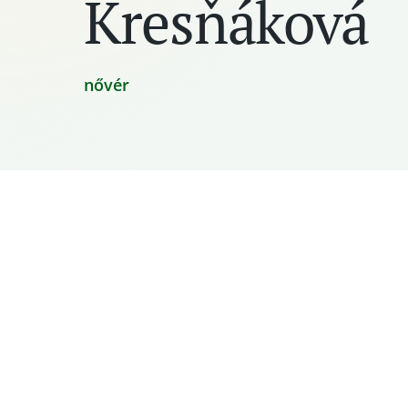
Kresňáková
nővér