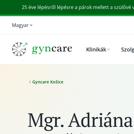
25 éve lépésről lépésre a párok mellett a szülővé 
Magyar
English
Srpski
Klinikák
Szol
Slovensky
Deutsch
Gyncare Košice
Mgr. Adriána