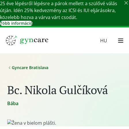
25 éve lépésről lépésre a párok mellett a szülővé válás
útján. Idén 25% kedvezmény az ICSI és IUI eljárásokra,
közelebb hozva a várva várt csodát.
Több információ
Részletek bezárása
HU
EN
SR
Gyncare Bratislava
SK
DE
Bc. Nikola Gulčíková
Bába