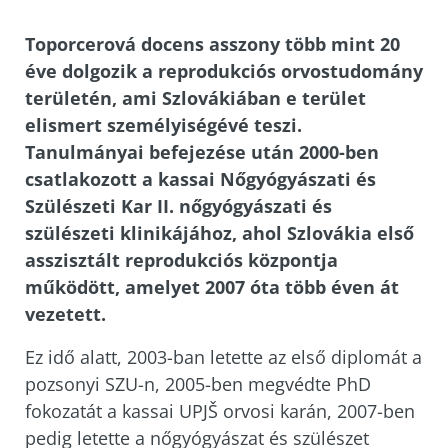
Toporcerová docens asszony több mint 20
éve dolgozik a reprodukciós orvostudomány
területén, ami Szlovákiában e terület
elismert személyiségévé teszi.
Tanulmányai befejezése után 2000-ben
csatlakozott a kassai Nőgyógyászati és
Szülészeti Kar II. nőgyógyászati és
szülészeti klinikájához, ahol Szlovákia első
asszisztált reprodukciós központja
működött, amelyet 2007 óta több éven át
vezetett.
Ez idő alatt, 2003-ban letette az első diplomát a
pozsonyi SZU-n, 2005-ben megvédte PhD
fokozatát a kassai UPJŠ orvosi karán, 2007-ben
pedig letette a nőgyógyászat és szülészet