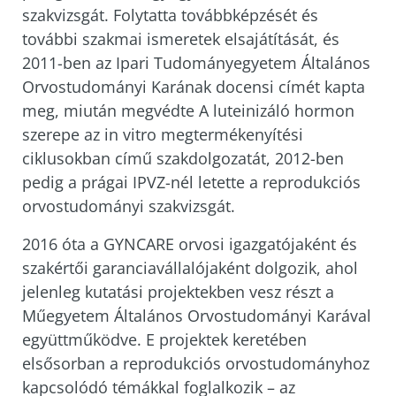
szakvizsgát. Folytatta továbbképzését és
további szakmai ismeretek elsajátítását, és
2011-ben az Ipari Tudományegyetem Általános
Orvostudományi Karának docensi címét kapta
meg, miután megvédte A luteinizáló hormon
szerepe az in vitro megtermékenyítési
ciklusokban című szakdolgozatát, 2012-ben
pedig a prágai IPVZ-nél letette a reprodukciós
orvostudományi szakvizsgát.
2016 óta a GYNCARE orvosi igazgatójaként és
szakértői garanciavállalójaként dolgozik, ahol
jelenleg kutatási projektekben vesz részt a
Műegyetem Általános Orvostudományi Karával
együttműködve. E projektek keretében
elsősorban a reprodukciós orvostudományhoz
kapcsolódó témákkal foglalkozik – az