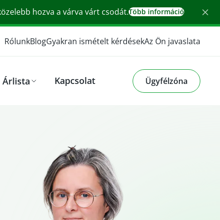
 közelebb hozva a várva várt csodát.
Több információ
Rólunk
Blog
Gyakran ismételt kérdések
Az Ön javaslata
Kapcsolat
Árlista
Ügyfélzóna