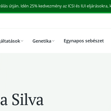
válás útján. Idén 25% kedvezmény az ICSI és IUI eljárásokra,
Egynapos sebészet
gáltatások
Genetika
a Silva