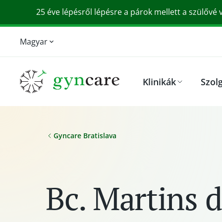
25 éve lépésről lépésre a párok mellett a szülővé 
Magyar
English
Srpski
Klinikák
Szol
Slovensky
Deutsch
Gyncare Bratislava
Bc. Martins d