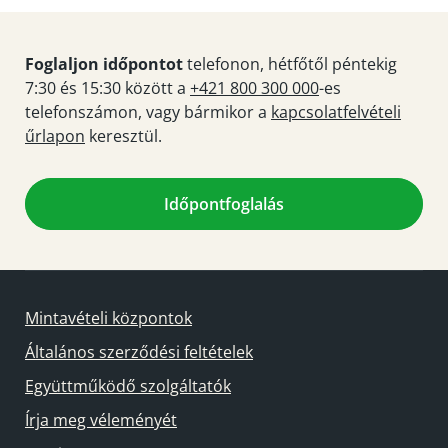
Foglaljon időpontot
telefonon, hétfőtől péntekig
7:30 és 15:30 között a
+421 800 300 000
-es
telefonszámon, vagy bármikor a
kapcsolatfelvételi
űrlapon
keresztül.
Időpontfoglalás
Mintavételi központok
Általános szerződési feltételek
Együttműködő szolgáltatók
Írja meg véleményét