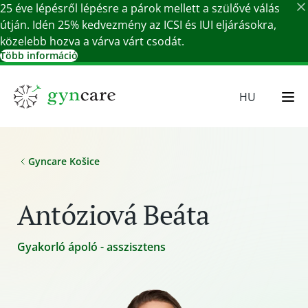
25 éve lépésről lépésre a párok mellett a szülővé válás
útján. Idén 25% kedvezmény az ICSI és IUI eljárásokra,
közelebb hozva a várva várt csodát.
Több információ
Részletek bezárása
HU
EN
SR
Gyncare Košice
SK
DE
Antóziová Beáta
Gyakorló ápoló - asszisztens