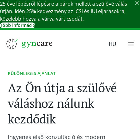
25 éve lépésről lépésre a párok mellett a szülővé válás
útján. Idén 25% kedvezmény az ICSI és IUI eljárásokra,
közelebb hozva a várva várt csodát.
Több információ
Részletek bezárása
HU
EN
SR
KÜLÖNLEGES AJÁNLAT
SK
Az Ön útja a szülővé
DE
váláshoz nálunk
kezdődik
Ingyenes első konzultáció és modern