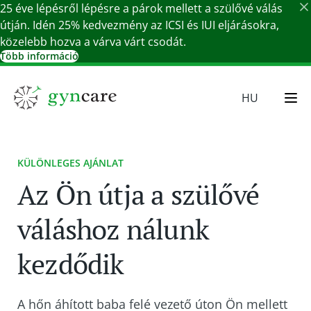
25 éve lépésről lépésre a párok mellett a szülővé válás
útján. Idén 25% kedvezmény az ICSI és IUI eljárásokra,
közelebb hozva a várva várt csodát.
Több információ
Részletek bezárása
HU
EN
SR
KÜLÖNLEGES AJÁNLAT
SK
Az Ön útja a szülővé
DE
váláshoz nálunk
kezdődik
A hőn áhított baba felé vezető úton Ön mellett